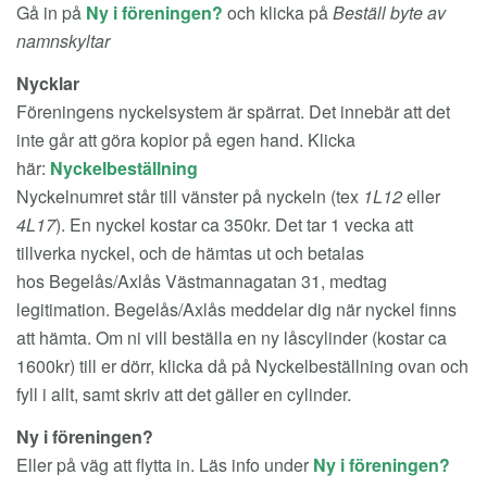
Gå in på
Ny i föreningen?
och klicka på
Beställ byte av
namnskyltar
Nycklar
Föreningens nyckelsystem är spärrat. Det innebär att det
inte går att göra kopior på egen hand. Klicka
här:
Nyckelbeställning
Nyckelnumret står till vänster på nyckeln (tex
1L12
eller
4L17
). En nyckel kostar ca 350kr. Det tar 1 vecka att
tillverka nyckel, och de hämtas ut och betalas
hos Begelås/Axlås Västmannagatan 31, medtag
legitimation. Begelås/Axlås meddelar dig när nyckel finns
att hämta. Om ni vill beställa en ny låscylinder (kostar ca
1600kr) till er dörr, klicka då på Nyckelbeställning ovan och
fyll i allt, samt skriv att det gäller en cylinder.
Ny i föreningen?
Eller på väg att flytta in. Läs info under
Ny i föreningen?