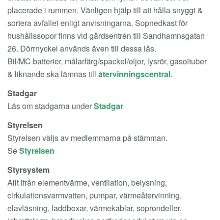
placerade i rummen. Vänligen hjälp till att hålla snyggt &
sortera avfallet enligt anvisningarna. Sopnedkast för
hushållssopor finns vid gårdsentrén till Sandhamnsgatan
26. Dörrnyckel används även till dessa lås.
Bil/MC batterier, målarfärg/spackel/oljor, lysrör, gasoltuber
& liknande ska lämnas till
återvinningscentral
.
Stadgar
Läs om stadgarna under
Stadgar
Styrelsen
Styrelsen väljs av medlemmarna på stämman.
Se
Styrelsen
Styrsystem
Allt ifrån elementvärme, ventilation, belysning,
cirkulationsvarmvatten, pumpar, värmeåtervinning,
elavläsning, laddboxar, värmekablar, soprondeller,