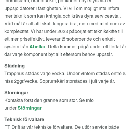
inbrottslarm, brandluckor, portkoder odyl styrs via en
uppsjö datorer i fastigheten. Vi vill om möjligt inte införa
mer teknik som kan krångla och kräva dyra serviceavtal.
Vårt mål är att allt skall fungera bra, men med minimum av
komplexitet. Vi har under 2023 påbörjat ett teknikskifte till
ett mer priseffektivt, leverantörsoberoende och enkelt
system från
Abelko
. Detta kommer pågå under ett flertal år
där varje komponent byt allt eftersom behov uppstår.
Städning
Trapphus städas varje vecka. Under vintern städas entré &
hiss 2ggr/vecka. Soprum/kärl storstädas i juli varje år.
Störningar
Kontakta först den granne som stör. Se info
under
Störningar
Teknisk förvaltare
FT Drift är vår tekniske förvaltare. De utför service både