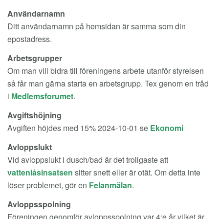
Användarnamn
Ditt användarnamn på hemsidan är samma som din
epostadress.
Arbetsgrupper
Om man vill bidra till föreningens arbete utanför styrelsen
så får man gärna starta en arbetsgrupp. Tex genom en tråd
i
Medlemsforumet
.
Avgiftshöjning
Avgiften höjdes med 15% 2024-10-01 se
Ekonomi
Avloppslukt
Vid avloppslukt i dusch/bad är det troligaste att
vattenlåsinsatsen
sitter snett eller är otät. Om detta inte
löser problemet, gör en
Felanmälan
.
Avloppsspolning
Föreningen genomför avloppsspolning var 4:e år vilket är