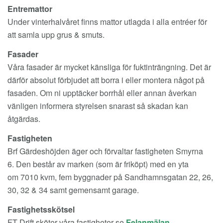
Entremattor
Under vinterhalvåret finns mattor
utlagda i alla entréer för
att samla upp grus & smuts.
Fasader
Våra fasader är mycket känsliga för fuktinträngning. Det är
därför absolut förbjudet att borra i eller montera något på
fasaden. Om ni upptäcker borrhål eller annan åverkan
vänligen informera styrelsen snarast så skadan kan
åtgärdas.
Fastigheten
Brf Gärdeshöjden äger och förvaltar fastigheten Smyrna
6. Den består av marken (som är friköpt) med en yta
om 7010 kvm, fem byggnader på Sandhamnsgatan 22, 26,
30, 32 & 34 samt gemensamt garage.
Fastighetsskötsel
FT Drift sköter våra fastigheter se
Felanmälan