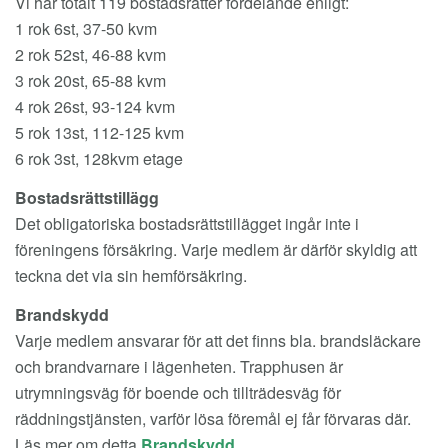
Vi har totalt 119 bostadsrätter fördelande enligt:
1 rok 6st, 37-50 kvm
2 rok 52st, 46-88 kvm
3 rok 20st, 65-88 kvm
4 rok 26st, 93-124 kvm
5 rok 13st, 112-125 kvm
6 rok 3st, 128kvm etage
Bostadsrättstillägg
Det obligatoriska bostadsrättstillägget ingår inte i
föreningens försäkring. Varje medlem är därför skyldig att
teckna det via sin hemförsäkring.
Brandskydd
Varje medlem ansvarar för att det finns bla. brandsläckare
och brandvarnare i lägenheten. Trapphusen är
utrymningsväg för boende och tillträdesväg för
räddningstjänsten, varför lösa föremål ej får förvaras där.
Läs mer om detta
Brandskydd