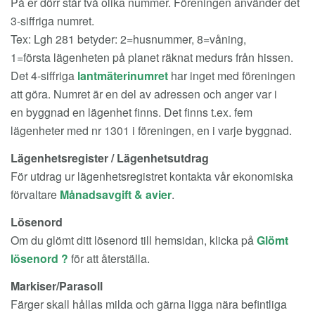
På er dörr står två olika nummer. Föreningen använder det
3-siffriga numret.
Tex: Lgh 281 betyder: 2=husnummer, 8=våning,
1=första lägenheten på planet räknat medurs från hissen.
Det 4-siffriga
lantmäterinumret
har inget med föreningen
att göra. Numret är en del av adressen och anger var i
en byggnad en lägenhet finns. Det finns t.ex. fem
lägenheter med nr 1301 i föreningen, en i varje byggnad.
Lägenhetsregister / Lägenhetsutdrag
För utdrag ur lägenhetsregistret kontakta vår ekonomiska
förvaltare
Månadsavgift & avier
.
Lösenord
Om du glömt ditt lösenord till hemsidan, klicka på
Glömt
lösenord ?
för att återställa.
Markiser/Parasoll
Färger skall hållas milda och gärna ligga nära befintliga