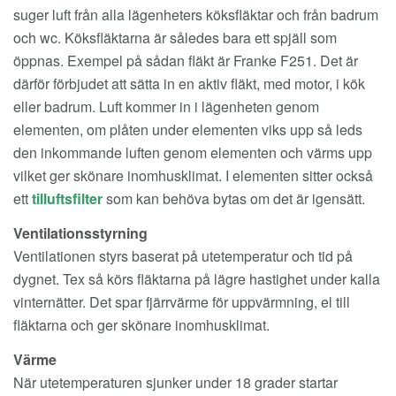
suger luft från alla lägenheters köksfläktar och från badrum
och wc. Köksfläktarna är således bara ett spjäll som
öppnas. Exempel på sådan fläkt är Franke F251. Det är
därför förbjudet att sätta in en aktiv fläkt, med motor, i kök
eller badrum. Luft kommer in i lägenheten genom
elementen, om plåten under elementen viks upp så leds
den inkommande luften genom elementen och värms upp
vilket ger skönare inomhusklimat. I elementen sitter också
ett
tilluftsfilter
som kan behöva bytas om det är igensätt.
Ventilationsstyrning
Ventilationen styrs baserat på utetemperatur och tid på
dygnet. Tex så körs fläktarna på lägre hastighet under kalla
vinternätter. Det spar fjärrvärme för uppvärmning, el till
fläktarna och ger skönare inomhusklimat.
Värme
När utetemperaturen sjunker under 18 grader startar